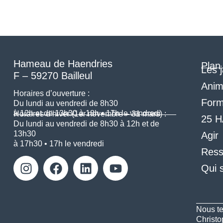
Hameau de Haendries
Plan 
Les j
F – 59270 Bailleul
Anim
Horaires d’ouverture :
Form
Du lundi au vendredi de 8h30
à 12h et de 13h30 à 18h • 17h le vendredi
Horaires d’hiver (1er novembre – 31 mars) :
25 H
Du lundi au vendredi de 8h30 à 12h et de
13h30
Agir
à 17h30 • 17h le vendredi
Ress
Qui 
Nous te
Christo