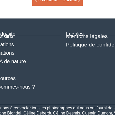
du site
Légales
ardins
Mentions légales
ations
Politique de confiden
ations
A de nature
ources
sommes-nous ?
nons à remercier tous les photographes qui nous ont fourni des p
phe Blondel, Céline Deberdt, Céline Desmis, Quentin Dumont,