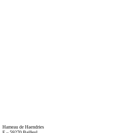
Hameau de Haendries
F – 59270 Bailleul