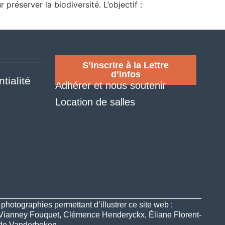
préserver la biodiversité. L’objectif :
S’inscrire à la Lettre
d’infos
tialité
Adhérer et nous soutenir
Location de salles
hotographies permettant d’illustrer ce site web :
 Vianney Fouquet, Clémence Henderyckx, Éliane Florent-
lde Vanderbeken.