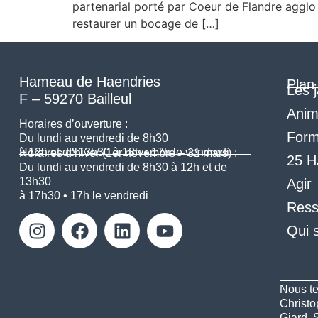
partenarial porté par Coeur de Flandre agglo v
restaurer un bocage de […]
Hameau de Haendries
Plan 
Les j
F – 59270 Bailleul
Anim
Horaires d’ouverture :
Form
Du lundi au vendredi de 8h30
à 12h et de 13h30 à 18h • 17h le vendredi
Horaires d’hiver (1er novembre – 31 mars) :
25 H
Du lundi au vendredi de 8h30 à 12h et de
13h30
Agir
à 17h30 • 17h le vendredi
Ress
Qui 
Nous te
Christo
Giard, 