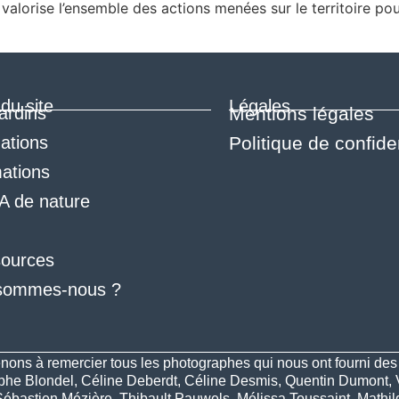
alorise l’ensemble des actions menées sur le territoire pour 
du site
Légales
ardins
Mentions légales
ations
Politique de confiden
ations
A de nature
ources
sommes-nous ?
nons à remercier tous les photographes qui nous ont fourni des p
phe Blondel, Céline Deberdt, Céline Desmis, Quentin Dumont,
Sébastien Mézière, Thibault Pauwels, Mélissa Toussaint, Mathi