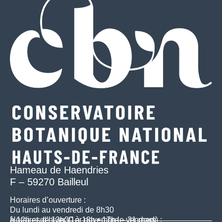
Hameau de Haendries
F – 59270 Bailleul
Horaires d’ouverture :
Du lundi au vendredi de 8h30
à 12h et de 13h30 à 18h • 17h le vendredi
Horaires d’hiver (1er novembre – 31 mars) :